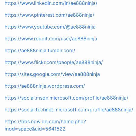
https://www.linkedin.com/in/ae888ninja/
https://www.pinterest.com/ae888ninja/
https://www.youtube.com/@ae888ninja
https://www.reddit.com/user/ae888ninja
https://ae888ninja.tumblr.com/
https://www.flickr.com/people/ae888ninja/
https://sites.google.com/view/ae888ninja
https://ae888ninja.wordpress.com/
https://social.msdn.microsoft.com/profile/ae888ninja/
https://social.technet.microsoft.com/profile/ae888ninja/
https://bbs.now.qq.com/home.php?
mod=space&uid=5641522